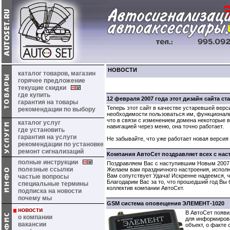
НОВОСТИ
каталог товаров, магазин
горячее предложение
текущие скидки
где купить
12 февраля 2007 года этот дизайн сайта ст
гарантия на товары
Теперь этот сайт в качестве устаревшей верс
рекомендации по выбору
необходимости пользоваться им, функциональ
что в связи с изменением домена некоторые 
каталог услуг
навигацией через меню, она точно работает.
где установить
гарантия на услуги
Не забывайте, что уже работает новая версия 
рекомендации по установке
ремонт сигнализаций
Компания АвтоСет поздравляет всех с на
полные инструкции
Поздравляем Вас с наступившим Новым 2007 
полезные ссылки
Желаем вам праздничного настроения, исполн
Вам сопутствует Удача! Искренне надеемся, ч
частые вопросы
Благодарим Вас за то, что прошедший год Вы 
специальные термины
коллектив компании АвтоСет.
подписка на новости
почему мы
GSM система оповещения ЭЛЕМЕНТ-1020
новости
В АвтоСет появ
о компании
для информиров
вакансии
объект, о факте