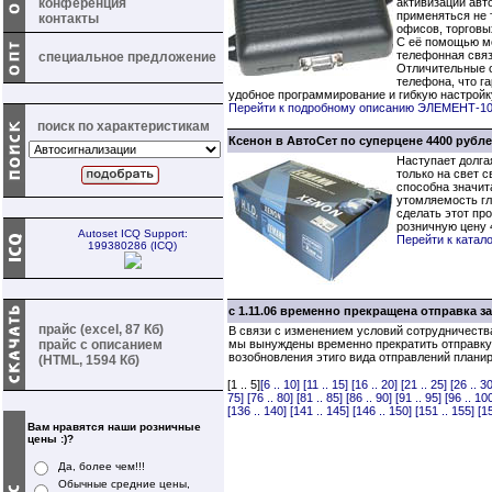
конференция
активизации авт
применяться не т
контакты
офисов, торговы
С её помощью мо
телефонная связ
специальное предложение
Отличительные о
телефона, что г
удобное программирование и гибкую настройку
Перейти к подробному описанию ЭЛЕМЕНТ-1
поиск по характеристикам
Ксенон в АвтоСет по суперцене 4400 рубле
Наступает долга
только на свет 
способна значит
утомляемость гл
сделать этот пр
розничную цену 
Autoset ICQ Support:
Перейти к катал
199380286 (ICQ)
с 1.11.06 временно прекращена отправка 
прайс (excel, 87 Кб)
В связи с изменением условий сотрудничеств
прайс с описанием
мы вынуждены временно прекратить отправку
возобновления этиго вида отправлений плани
(HTML, 1594 Кб)
[1 .. 5]
[6 .. 10]
[11 .. 15]
[16 .. 20]
[21 .. 25]
[26 .. 30
75]
[76 .. 80]
[81 .. 85]
[86 .. 90]
[91 .. 95]
[96 .. 10
[136 .. 140]
[141 .. 145]
[146 .. 150]
[151 .. 155]
[1
Вам нравятся наши розничные
цены :)?
Да, более чем!!!
Обычные средние цены,