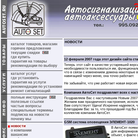
НОВОСТИ
каталог товаров, магазин
горячее предложение
текущие скидки
где купить
12 февраля 2007 года этот дизайн сайта ст
гарантия на товары
Теперь этот сайт в качестве устаревшей верс
рекомендации по выбору
необходимости пользоваться им, функциональ
что в связи с изменением домена некоторые 
каталог услуг
навигацией через меню, она точно работает.
где установить
гарантия на услуги
Не забывайте, что уже работает новая версия 
рекомендации по установке
ремонт сигнализаций
Компания АвтоСет поздравляет всех с на
полные инструкции
Поздравляем Вас с наступившим Новым 2007 
полезные ссылки
Желаем вам праздничного настроения, исполн
Вам сопутствует Удача! Искренне надеемся, ч
частые вопросы
Благодарим Вас за то, что прошедший год Вы 
специальные термины
коллектив компании АвтоСет.
подписка на новости
почему мы
GSM система оповещения ЭЛЕМЕНТ-1020
новости
В АвтоСет появ
о компании
для информиров
вакансии
объект, о факте