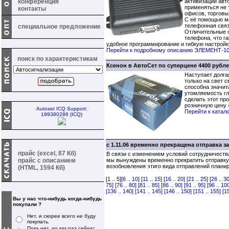
конференция
активизации авт
применяться не т
контакты
офисов, торговы
С её помощью мо
телефонная связ
специальное предложение
Отличительные о
телефона, что г
удобное программирование и гибкую настройку
Перейти к подробному описанию ЭЛЕМЕНТ-1
поиск по характеристикам
Ксенон в АвтоСет по суперцене 4400 рубле
Наступает долга
только на свет 
способна значит
утомляемость гл
сделать этот пр
розничную цену 
Autoset ICQ Support:
Перейти к катал
199380286 (ICQ)
с 1.11.06 временно прекращена отправка 
прайс (excel, 87 Кб)
В связи с изменением условий сотрудничеств
прайс с описанием
мы вынуждены временно прекратить отправку
возобновления этиго вида отправлений плани
(HTML, 1594 Кб)
[1 .. 5]
[6 .. 10]
[11 .. 15]
[16 .. 20]
[21 .. 25]
[26 .. 30
75]
[76 .. 80]
[81 .. 85]
[86 .. 90]
[91 .. 95]
[96 .. 10
[136 .. 140]
[141 .. 145]
[146 .. 150]
[151 .. 155]
[1
Вы у нас что-нибудь когда-нибудь
покупали ?
Нет, и скорее всего не буду
покупать.
Пока нет, но как раз сейчас