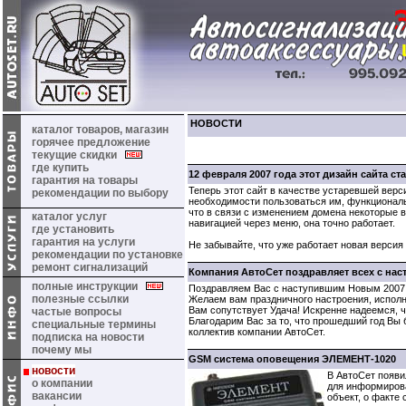
НОВОСТИ
каталог товаров, магазин
горячее предложение
текущие скидки
где купить
12 февраля 2007 года этот дизайн сайта ст
гарантия на товары
Теперь этот сайт в качестве устаревшей верс
рекомендации по выбору
необходимости пользоваться им, функциональ
что в связи с изменением домена некоторые 
каталог услуг
навигацией через меню, она точно работает.
где установить
гарантия на услуги
Не забывайте, что уже работает новая версия 
рекомендации по установке
ремонт сигнализаций
Компания АвтоСет поздравляет всех с на
полные инструкции
Поздравляем Вас с наступившим Новым 2007 
полезные ссылки
Желаем вам праздничного настроения, исполн
Вам сопутствует Удача! Искренне надеемся, ч
частые вопросы
Благодарим Вас за то, что прошедший год Вы 
специальные термины
коллектив компании АвтоСет.
подписка на новости
почему мы
GSM система оповещения ЭЛЕМЕНТ-1020
новости
В АвтоСет появ
о компании
для информиров
вакансии
объект, о факте