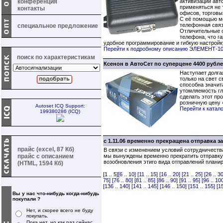
конференция
активизации авт
применяться не т
контакты
офисов, торговы
С её помощью мо
телефонная связ
специальное предложение
Отличительные о
телефона, что г
удобное программирование и гибкую настройку
Перейти к подробному описанию ЭЛЕМЕНТ-1
поиск по характеристикам
Ксенон в АвтоСет по суперцене 4400 рубле
Наступает долга
только на свет 
способна значит
утомляемость гл
сделать этот пр
розничную цену 
Autoset ICQ Support:
Перейти к катал
199380286 (ICQ)
с 1.11.06 временно прекращена отправка 
прайс (excel, 87 Кб)
В связи с изменением условий сотрудничеств
прайс с описанием
мы вынуждены временно прекратить отправку
возобновления этиго вида отправлений плани
(HTML, 1594 Кб)
[1 .. 5]
[6 .. 10]
[11 .. 15]
[16 .. 20]
[21 .. 25]
[26 .. 30
75]
[76 .. 80]
[81 .. 85]
[86 .. 90]
[91 .. 95]
[96 .. 10
[136 .. 140]
[141 .. 145]
[146 .. 150]
[151 .. 155]
[1
Вы у нас что-нибудь когда-нибудь
покупали ?
Нет, и скорее всего не буду
покупать.
Пока нет, но как раз сейчас