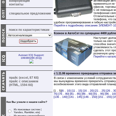
конференция
активизации авт
применяться не т
контакты
офисов, торговы
С её помощью мо
телефонная связ
специальное предложение
Отличительные о
телефона, что г
удобное программирование и гибкую настройку
Перейти к подробному описанию ЭЛЕМЕНТ-1
поиск по характеристикам
Ксенон в АвтоСет по суперцене 4400 рубле
Наступает долга
только на свет 
способна значит
утомляемость гл
сделать этот пр
розничную цену 
Autoset ICQ Support:
Перейти к катал
199380286 (ICQ)
с 1.11.06 временно прекращена отправка 
прайс (excel, 87 Кб)
В связи с изменением условий сотрудничеств
прайс с описанием
мы вынуждены временно прекратить отправку
возобновления этиго вида отправлений плани
(HTML, 1594 Кб)
[1 .. 5]
[6 .. 10]
[11 .. 15]
[16 .. 20]
[21 .. 25]
[26 .. 30
75]
[76 .. 80]
[81 .. 85]
[86 .. 90]
[91 .. 95]
[96 .. 10
[136 .. 140]
[141 .. 145]
[146 .. 150]
[151 .. 155]
[1
Как Вы узнали о нашем сайте?
Из поисковых систем (
Yandex, Rambler, ets)
Из вашего гарантийного