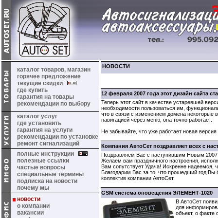
НОВОСТИ
каталог товаров, магазин
горячее предложение
текущие скидки
где купить
12 февраля 2007 года этот дизайн сайта ст
гарантия на товары
Теперь этот сайт в качестве устаревшей верс
рекомендации по выбору
необходимости пользоваться им, функциональ
что в связи с изменением домена некоторые 
каталог услуг
навигацией через меню, она точно работает.
где установить
гарантия на услуги
Не забывайте, что уже работает новая версия 
рекомендации по установке
ремонт сигнализаций
Компания АвтоСет поздравляет всех с на
полные инструкции
Поздравляем Вас с наступившим Новым 2007 
полезные ссылки
Желаем вам праздничного настроения, исполн
Вам сопутствует Удача! Искренне надеемся, ч
частые вопросы
Благодарим Вас за то, что прошедший год Вы 
специальные термины
коллектив компании АвтоСет.
подписка на новости
почему мы
GSM система оповещения ЭЛЕМЕНТ-1020
новости
В АвтоСет появ
о компании
для информиров
вакансии
объект, о факте