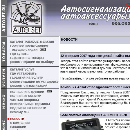
НОВОСТИ
каталог товаров, магазин
горячее предложение
текущие скидки
где купить
12 февраля 2007 года этот дизайн сайта ст
гарантия на товары
Теперь этот сайт в качестве устаревшей верс
рекомендации по выбору
необходимости пользоваться им, функциональ
что в связи с изменением домена некоторые 
каталог услуг
навигацией через меню, она точно работает.
где установить
гарантия на услуги
Не забывайте, что уже работает новая версия 
рекомендации по установке
ремонт сигнализаций
Компания АвтоСет поздравляет всех с на
полные инструкции
Поздравляем Вас с наступившим Новым 2007 
полезные ссылки
Желаем вам праздничного настроения, исполн
Вам сопутствует Удача! Искренне надеемся, ч
частые вопросы
Благодарим Вас за то, что прошедший год Вы 
специальные термины
коллектив компании АвтоСет.
подписка на новости
почему мы
GSM система оповещения ЭЛЕМЕНТ-1020
новости
В АвтоСет появ
о компании
для информиров
вакансии
объект, о факте