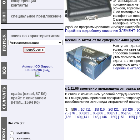
конференция
активизации авт
применяться не т
контакты
офисов, торговы
С её помощью мо
телефонная связ
специальное предложение
Отличительные о
телефона, что г
удобное программирование и гибкую настройку
Перейти к подробному описанию ЭЛЕМЕНТ-1
поиск по характеристикам
Ксенон в АвтоСет по суперцене 4400 рубле
Наступает долга
только на свет 
способна значит
утомляемость гл
сделать этот пр
розничную цену 
Autoset ICQ Support:
Перейти к катал
199380286 (ICQ)
с 1.11.06 временно прекращена отправка 
прайс (excel, 87 Кб)
В связи с изменением условий сотрудничеств
прайс с описанием
мы вынуждены временно прекратить отправку
возобновления этиго вида отправлений плани
(HTML, 1594 Кб)
[1 .. 5]
[6 .. 10]
[11 .. 15]
[16 .. 20]
[21 .. 25]
[26 .. 30
75]
[76 .. 80]
[81 .. 85]
[86 .. 90]
[91 .. 95]
[96 .. 10
[136 .. 140]
[141 .. 145]
[146 .. 150]
[151 .. 155]
[1
Вы кто :) ?
мужчина
женщина